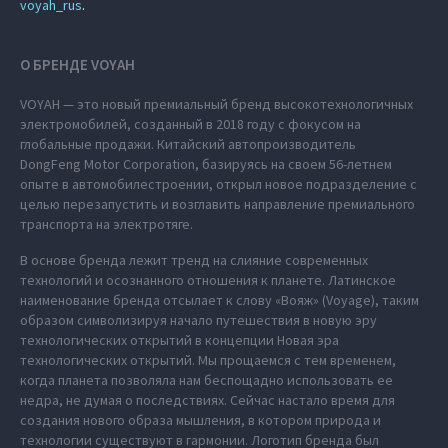
voyah_rus
.
О БРЕНДЕ VOYAH
VOYAH — это новый премиальный бренд высокотехнологичных
электромобилей, созданный в 2018 году с фокусом на
глобальные продажи. Китайский автопроизводитель
DongFeng Motor Corporation, базируясь на своем 56-летнем
опыте в автомобилестроении, открыл новое подразделение с
целью перезапустить и возглавить направление премиального
транспорта на электротяге.
В основе бренда лежит тренд на слияние современных
технологий и осознанного отношения к планете. Латинское
наименование бренда отсылает к слову «Вояж» (Voyage), таким
образом символизируя начало путешествия в новую эру
технологических открытий в концепции Новая эра
технологических открытий. Мы прощаемся с тем временем,
когда планета позволяла нам беспощадно использовать ее
недра, не думая о последствиях. Сейчас настало время для
создания нового образа мышления, в котором природа и
технологии существуют в гармонии. Логотип бренда был