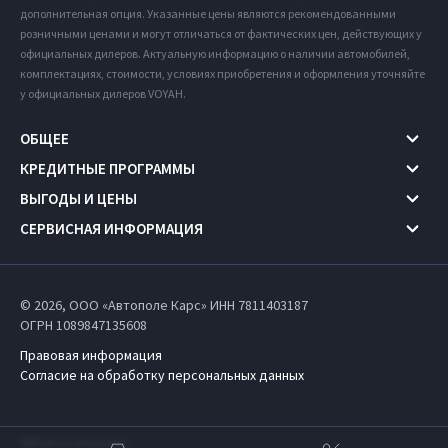
дополнительная опция. Указанные цены являются рекомендованными
розничными ценами и могут отличаться от фактических цен, действующих у
официальных дилеров. Актуальную информацию о наличии автомобилей,
комплектациях, стоимости, условиях приобретения и оформления уточняйте
у официальных дилеров VOYAH.
ОБЩЕЕ
КРЕДИТНЫЕ ПРОГРАММЫ
ВЫГОДЫ И ЦЕНЫ
СЕРВИСНАЯ ИНФОРМАЦИЯ
© 2026, ООО «Автополе Карс» ИНН 7811403187
ОГРН 1089847135608
Правовая информация
Согласие на обработку персональных данных
Работает на технологиях