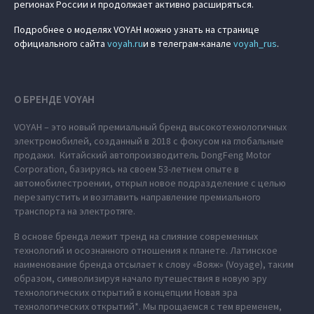
регионах России и продолжает активно расширяться.
Подробнее о моделях VOYAH можно узнать на странице
официального сайта
voyah.ru
и в телеграм-канале
voyah_rus
.
О БРЕНДЕ VOYAH
VOYAH – это новый премиальный бренд высокотехнологичных
электромобилей, созданный в 2018 с фокусом на глобальные
продажи. Китайский автопроизводитель DongFeng Motor
Corporation, базируясь на своем 53-летнем опыте в
автомобилестроении, открыл новое подразделение с целью
перезапустить и возглавить направление премиального
транспорта на электротяге.
В основе бренда лежит тренд на слияние современных
технологий и осознанного отношения к планете. Латинское
наименование бренда отсылает к слову «Вояж» (Voyage), таким
образом, символизируя начало путешествия в новую эру
технологических открытий в концепции Новая эра
технологических открытий*. Мы прощаемся с тем временем,