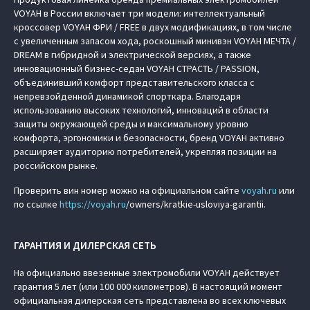
VOYAH в России включает три модели: интеллектуальный
кроссовер VOYAH ФРИ / FREE в двух модификациях, в том числе
с увеличенным запасом хода, роскошный минивэн VOYAH МЕЧТА /
DREAM в гибридной и электрической версиях, а также
инновационный бизнес-седан VOYAH СТРАСТЬ / PASSION,
объединивший комфорт представительского класса с
непревзойденной динамикой спорткара. Благодаря
использованию высоких технологий, инноваций в области
защиты окружающей среды и максимальному уровню
комфорта, эргономики и безопасности, бренд VOYAH активно
расширяет аудиторию потребителей, укрепляя позиции на
российском рынке.
Проверить вин номер можно на официальном сайте
voyah.ru
или
по ссылке
https://
voyah.ru
/owners/kratkie-usloviya-garantii.
ГАРАНТИЯ И ДИЛЕРСКАЯ СЕТЬ
На официально ввезенные электромобили VOYAH действует
гарантия 5 лет (или 100 000 километров). В настоящий момент
официальная дилерская сеть представлена во всех ключевых