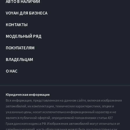
АВТО В НАЛИЧИИ
VOYAH ДЛЯ БИЗНЕСА
КОНТАКТЫ
МОДЕЛЬНЫЙ РЯД
ПОКУПАТЕЛЯМ
ВЛАДЕЛЬЦАМ
О НАС
Юридическая информация
Вся информация, представленная на данном сайте, включая изображения
автомобилей, их комплектации, технические характеристики, опции и
указанные цены, носит исключительно информационный характер и не
является публичной офертой, определяемой положениями статьи 437
Гражданского кодекса РФ. Изображения автомобилей могут отличаться от
серийных моделей, часть оборудования может быть доступна только как