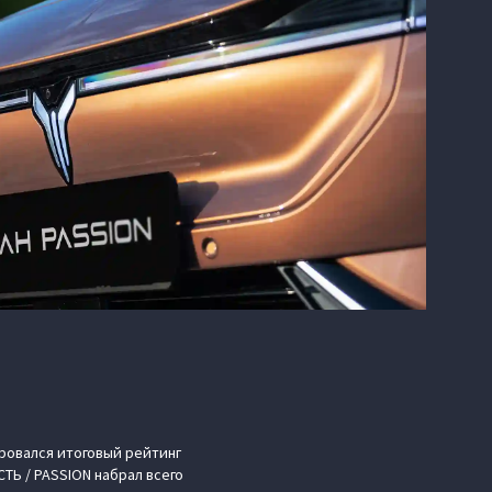
ровался итоговый рейтинг
ТЬ / PASSION набрал всего