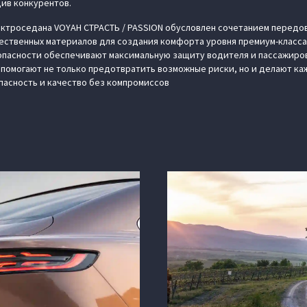
див конкурентов.
лектроседана VOYAH СТРАСТЬ / PASSION обусловлен сочетанием передо
ественных материалов для создания комфорта уровня премиум-класса
пасности обеспечивают максимальную защиту водителя и пассажиров 
помогают не только предотвратить возможные риски, но и делают к
пасность и качество без компромиссов