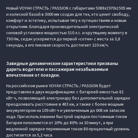
Новый VOYAH СТРАСТЬ / PASSION с габаритами 5088х1970х1505 мм
и колесной базой в 3000 мм создан для тех, кто ценит свободу,
комфорт и эстетику, испытывая тягу к путешествиям и новым
открытиям. Благодаря производительной электрической
силовой установке мощностью 510 л.с. и крутящему моменту в
730 Нм, седан ускоряется до первой «сотни» с места за 3,8
секунды, а его пиковая скорость достигает 210 км/ч.
Завидные динамические характеристики призваны
дарить водителю и пассажирам незабываемые
впечатления от поездки.
На российском рынке VOYAH СТРАСТЬ / PASSION будет
представлен в двух модификациях: с батареей емкостью 82
кВт·ч, позволяющей электрокару без дополнительной зарядки
преодолевать расстояние в 483 км, а также с более мощным
аккумулятором на 109 кВт·ч и увеличенным до 608 км запасом
хода. При использовании быстрой зарядки постоянным током
батарея пополняется от 20% до 80% за 30 минут, а при
медленной зарядке переменным током 80-процентный уровень
достигается за 5,2 часа.