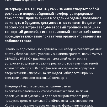
Интерьер VOYAH СТРАСТЬ / PASSION олицетворяет собой
роскошь и непревзойденный комфорт, а передовые
технологии, примененные в создании седана, позволяют
заглянуть в будущее, доступное в настоящем. Водителя и
пассажиров встречает 1,4-метровый тройной «парящий»
сенсорный дисплей, а инновационный кокпит заботливо
проецирует ключевые показатели органов управления на
лобовое стекло.
В помощь водителю – исчерпывающий набор интеллектуальных
систем безопасности уровня L2.9. Помимо прочего, новый VOYAH
СТРАСТЬ / PASSION располагает системой мониторинга
усталости водителя в режиме реального времени и системой
кругового обзора 360◦ c эффектом «прозрачного корпуса» и
сверхчеткими камерами. Также модель обладает широким
спектром всевозможных опций комфорта.
В передней части салона расположено пять
высокотехнологичных интерактивных экранов, включая
проекционный дисплей, а для пассажиров второго ряда
предусмотрена отдельная 7-дюймовая панель управления.
Кроме того, задние кресла оснащены функциями массажа,