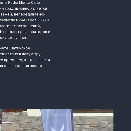
та Radio Monte Carlo
очи традиционно является
ейзажей, непередаваемой
в замысле инженеров VOYAH
ологических решений,
H созданы для новаторов и
поисках лучшего.
анете. Латинское
тешествия в новую эру
м временем, когда планета
мя для создания нового