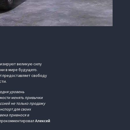
лизируют великую силу
ни в мире будущего.
AH предоставляет свободу
сти.
годня уровень
имости менять привычки
ссией не только продажу
нспорт для своих
века привнося в
 прокомментировал
Алексей