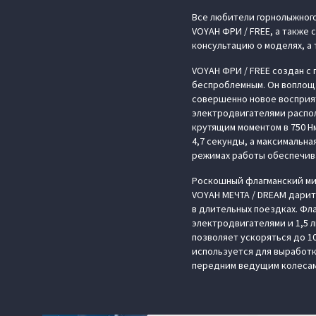
Все любители горнолыжного
VOYAH ФРИ / FREE, а также
консультацию о моделях, а 
VOYAH ФРИ / FREE создан с
беспроблемным. Он воплощ
совершенно новое восприя
электродвигателями распол
крутящим моментом в 750 Н
4,7 секунды, а максимальна
режимах работы обеспечив
Роскошный флагманский мин
VOYAH МЕЧТА / DREAM дарит
в длительных поездках. Фл
электродвигателями и 1,5 
позволяет ускоряться до 10
используется для выработк
передним ведущим колесам 