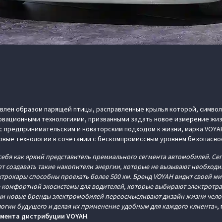
овлен образом парящей птицы, расправленные крылья которой, симво
овационными технологиями, призванными задать новое измерение жиз
с предпринимательским и новаторским подходом к жизни, марка VOY
овые технологии в сочетании с бескомпромиссным уровнем безопасно
себя как яркий представитель премиального сегмента автомобилей. Се
т создавать такие накопители энергии, которые не вызывают необход
ктрокары способны проехать более 500 км. Бренд VOYAH видит своей ми
е комфортной экосистемы для водителей, которые выбирают электротра
ши новые бренды электромобилей переосмысливают дизайн жизни чело
огии будущего и делая их применение удобным для каждого клиента»
,
амента дистрибуции VOYAH
.