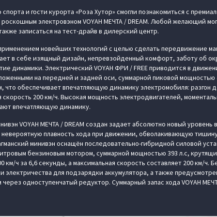
 спорта и гости курорта «Роза Хутор» смогли познакомиться с преми
 с роскошным электровэном VOYAH МЕЧТА / DREAM. Любой желающий мо
также записаться на тест-драйв в дилерский центр.
 применением новейших технологий с целью сделать передвижение м
ает в себе изящный дизайн, непревзойденный комфорт, заботу об о
тие динамики. Электрический VOYAH ФРИ / FREE приводится в движен
оженными на передней и задней оси, суммарной пиковой мощностью 4
м, что обеспечивает впечатляющую динамику электромобиля: разгон до
я скорость 200 км/ч. Высокая мощность электродвигателей, моменталь
ают впечатляющую динамику.
ивэн VOYAH МЕЧТА / DREAM создан задает абсолютно новый уровень в
 невероятную плавность хода при движении, обволакивающую тишину
агманский минивэн оснащён последовательно-гибридной силовой уста
литровым бензиновым мотором, суммарной мощностью 393 л.с, крутящим
0 км/ч за 6,6 секунды, а максимальная скорость составляет 200 км/ч. 
и электричества для подзарядки аккумулятора, а также предусмотре
через одноступенчатый редуктор. Суммарный запас хода VOYAH МЕЧТА