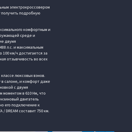
альным электрокроссовером
г получить подробную
аксимального комфортным и
кружающей среде и
ие двумя
88 л.с. и максимальным
 100 км/ч достигается за
ная отзывчивость во всех
 классе люксовых вэнов.
 в салоне, и комфорт даже
новкой с двумя
 моментом в 610 Нм, что
Бензиновый двигатель
но его подключение к
 / DREAM составит 750 км.