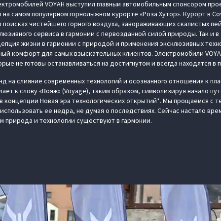
ктромобилей VOYAH выступил главным автомобильным спонсором проек
л на самом популярном горнолыжном курорте «Роза Хутор». Курорт в С
в поисках чистейшего горного воздуха, завораживающих скалистых п
юзивного сервиса в гармонии с первозданной силой природы. Так и 
епция жизни в гармонии с природой и применения эксклюзивных техн
ный комфорт для самых взыскательных клиентов. Электромобили VOYA
рые не готовы останавливаться на достигнутом и всегда находятся в 
нд на слияние современных технологий и осознанного отношения к пл
ает к слову «Вояж» (Voyage), таким образом, символизируя начало пу
в концепции Новая эра технологических открытий*. Мы прощаемся с те
использовать ее недра, не думая о последствиях. Сейчас настало вре
м природа и технологии существуют в гармонии.