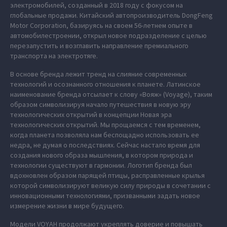
электромобилей, созданный в 2018 году с фокусом на
глобальные продажи. Китайский автопроизводитель DongFeng
Motor Corporation, базируясь на своем 56-летнем опыте в
автомобилестроении, открыл новое подразделение с целью
перезапустить и возглавить направление премиального
транспорта на электротяге.
В основе бренда лежит тренд на слияние современных
технологий и осознанного отношения к планете. Латинское
наименование бренда отсылает к слову «Вояж» (Voyage), таким
образом символизируя начало путешествия в новую эру
технологических открытий в концепции Новая эра
технологических открытий. Мы прощаемся с тем временем,
когда планета позволяла нам беспощадно использовать ее
недра, не думая о последствиях. Сейчас настало время для
создания нового образа мышления, в котором природа и
технологии существуют в гармонии. Логотип бренда был
вдохновлен образом парящей птицы, расправленные крылья
которой символизируют великую силу природы в сочетании с
инновационными технологиями, призванными задать новое
измерение жизни в мире будущего.
Модели VOYAH продолжают укреплять доверие и повышать