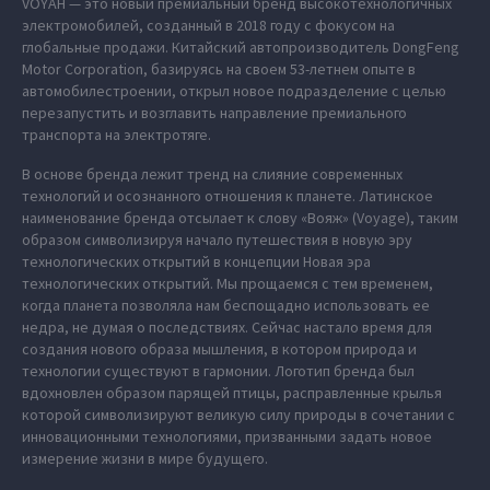
VOYAH — это новый премиальный бренд высокотехнологичных
электромобилей, созданный в 2018 году с фокусом на
глобальные продажи. Китайский автопроизводитель DongFeng
Motor Corporation, базируясь на своем 53-летнем опыте в
автомобилестроении, открыл новое подразделение с целью
перезапустить и возглавить направление премиального
транспорта на электротяге.
В основе бренда лежит тренд на слияние современных
технологий и осознанного отношения к планете. Латинское
наименование бренда отсылает к слову «Вояж» (Voyage), таким
образом символизируя начало путешествия в новую эру
технологических открытий в концепции Новая эра
технологических открытий. Мы прощаемся с тем временем,
когда планета позволяла нам беспощадно использовать ее
недра, не думая о последствиях. Сейчас настало время для
создания нового образа мышления, в котором природа и
технологии существуют в гармонии. Логотип бренда был
вдохновлен образом парящей птицы, расправленные крылья
которой символизируют великую силу природы в сочетании с
инновационными технологиями, призванными задать новое
измерение жизни в мире будущего.