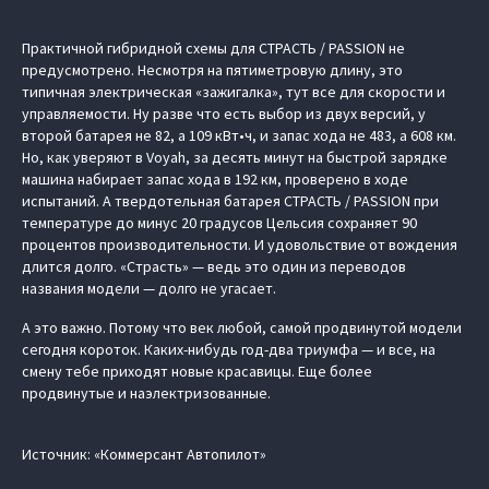
Практичной гибридной схемы для СТРАСТЬ / PASSION не
предусмотрено. Несмотря на пятиметровую длину, это
типичная электрическая «зажигалка», тут все для скорости и
управляемости. Ну разве что есть выбор из двух версий, у
второй батарея не 82, а 109 кВт•ч, и запас хода не 483, а 608 км.
Но, как уверяют в Voyah, за десять минут на быстрой зарядке
машина набирает запас хода в 192 км, проверено в ходе
испытаний. А твердотельная батарея СТРАСТЬ / PASSION при
температуре до минус 20 градусов Цельсия сохраняет 90
процентов производительности. И удовольствие от вождения
длится долго. «Страсть» — ведь это один из переводов
названия модели — долго не угасает.
А это важно. Потому что век любой, самой продвинутой модели
сегодня короток. Каких-нибудь год-два триумфа — и все, на
смену тебе приходят новые красавицы. Еще более
продвинутые и наэлектризованные.
Источник: «Коммерсант Автопилот»