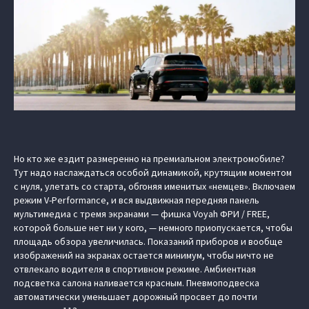
Но кто же ездит размеренно на премиальном электромобиле?
Тут надо наслаждаться особой динамикой, крутящим моментом
с нуля, улетать со старта, обгоняя именитых «немцев». Включаем
режим V-Performance, и вся выдвижная передняя панель
мультимедиа с тремя экранами — фишка Voyah ФРИ / FREE,
которой больше нет ни у кого, — немного приопускается, чтобы
площадь обзора увеличилась. Показаний приборов и вообще
изображений на экранах остается минимум, чтобы ничто не
отвлекало водителя в спортивном режиме. Амбиентная
подсветка салона наливается красным. Пневмоподвеска
автоматически уменьшает дорожный просвет до почти