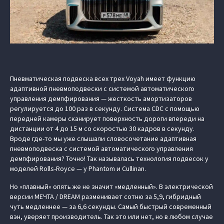
Пневматическая подвеска всех трех Voyah имеет функцию
адаптивной пневмоподвески с системой автоматического
управления демпфирования — жесткость амортизаторов
регулируется до 100 раз в секунду. Система CDC с помощью
передней камеры сканирует поверхность дороги впереди на
дистанции от 4 до 15 м со скоростью 30 кадров в секунду.
Вроде где-то мы уже слышали словосочетание адаптивная
пневмоподвеска с системой автоматического управления
демпфирования? Точно! Так называлась технология подвесок у
моделей Rolls-Royce — у Phantom и Cullinan.
Но «плавный» опять же не значит «медленный». В электрической
версии МЕЧТА / DREAM разменивает сотню за 5,9, гибридный
чуть медленнее — за 6,6 секунды. Самый быстрый современный
вэн, уверяет производитель. Так это или нет, но в любом случае