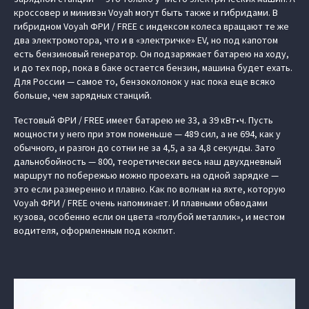
кроссовер и минивэн Voyah могут быть также и гибридами. В
гибридном Voyah ФРИ / FREE с индексом колеса вращают те же
два электромотора, что и в «электричке» EV, но под капотом
есть бензиновый генератор. Он подзаряжает батарею на ходу,
и до тех пор, пока в баке остается бензин, машина будет ехать.
Для России — самое то, бензоколонок у нас пока еще всяко
больше, чем зарядных станций.
Тестовый ФРИ / FREE имеет батарею не 33, а 39 кВт•ч. Пусть
мощности у него при этом поменьше — 489 сил, а не 694, как у
обычного, и разгон до сотни не за 4,5, а за 4,8 секунды. Зато
дальнобойность — 800, теоретически весь наш двухдневный
маршрут по побережью можно проехать на одной зарядке —
это если размеренно и плавно. Как по волнам на яхте, которую
Voyah ФРИ / FREE очень напоминает. И плавными обводами
кузова, особенно если он цвета «голубой металлик», и местом
водителя, оформленным под кокпит.