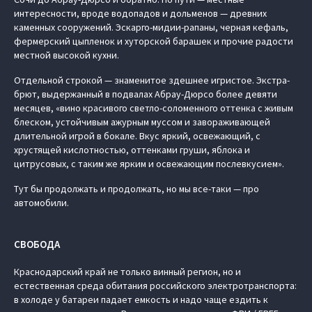
интересности, вроде водопадов и дольменов — древних
каменных сооружений. Эскарго-мидии-рапаны, черная кефаль,
фермерский цыпленок и хуторской барашек и прочие радости
местной высокой кухни.
Отдельной строкой — знаменитое здешнее игристое. Экстра-
брют, выдержанный в подвалах Абрау-Дюрсо более девяти
месяцев, «вино красивого светло-соломенного оттенка с живым
блеском, устойчивым ажурным муссом и завораживающей
длительной игрой в бокале. Вкус яркий, освежающий, с
хрустящей кислотностью, оттенками груши, яблока и
цитрусовых, с таким же ярким и освежающим послевкусием».
Тут бы продолжать и продолжать, но мы все-таки — про
автомобили.
СВОБОДА
Краснодарский край не только винный регион, но и
естественная среда обитания российского электротранспорта:
в холоде у батареи падает емкость и надо чаще ездить к