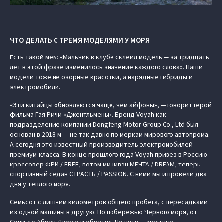
ЧТО ДЕЛАТЬ С ТРЕМЯ МОДЕЛЯМИ У МОРЯ
Есть такой мем: «Мальчик в клубе склеил модель — за тридцать
лет в этой фразе изменилось значение каждого слова». Наши
модели тоже не озорные красотки, а нарядные гибриды и
электромобили.
«Эти китайцы обновляются чаще, чем айфоны», — говорит герой
фильма Гая Ричи «Джентльмены». Бренд Voyah как
подразделение компании Dongfeng Motor Group Co., Ltd был
основан в 2018-м — не так давно по меркам мирового автопрома.
А сегодня это известный производитель электромобилей
премиум-класса. В конце прошлого года Voyah привез в Россию
кроссовер ФРИ / FREE, потом минивэн МЕЧТА / DREAM, теперь
спортивный седан СТРАСТЬ / PASSION. С ними мы и провели два
дня у теплого моря.
Семьсот с лишним километров общего пробега, с пересадками
из одной машины в другую. По побережью Черного моря, от
Сочи до Абрау-Дюрсо и обратно. По пути — местные