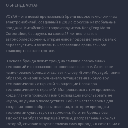
О БРЕНДЕ VOYAH
VOYAH – это новый премиальный бренд высокотехнологичных
электромобилей, созданный в 2018 с фокусом на глобальные
продажи. Китайский автопроизводитель DongFeng Motor
Corporation, базируясь на своем 53-летнем опыте в
автомобилестроении, открыл новое подразделение с целью
перезапустить и возглавить направление премиального
транспорта на электротяге.
В основе бренда лежит тренд на слияние современных
технологий и осознанного отношения к планете. Латинское
наименование бренда отсылает к слову «Вояж» (Voyage), таким
образом, символизируя начало путешествия в новую эру
технологических открытий в концепции Новая эра
технологических открытий*. Мы прощаемся с тем временем,
когда планета позволяла нам беспощадно использовать ее
недра, не думая о последствиях. Сейчас настало время для
создания нового образа мышления, в котором природа и
технологии существуют в гармонии. Логотип бренда был
вдохновлен образом парящей птицы, расправленные крылья
которой, символизируют великую силу природы в сочетании с