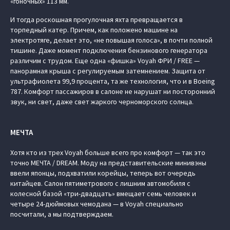
«гоночных» 113 мм.
И тогда роскошная прогулочная яхта превращается в
торпедный катер. Причем, как положено машине на
электротяге, делает это, «не повышая голоса», в почти полной
тишине. Даже момент подключения бензинового генератора
различим с трудом. Еще одна «фишка» Voyah ФРИ / FREE —
панорамная крыша с регулируемым затемнением. Защита от
ультрафиолета 99,9 процента, та же технология, что и в Boeing
787. Комфорт пассажиров в салоне не нарушат ни посторонний
звук, ни свет, даже свет жаркого черноморского солнца.
МЕЧТА
Хотя кто из трех Voyah больше всего про комфорт — так это
точно МЕЧТА / DREAM. Моду на представительские минивэны
ввели японцы, подхватили корейцы, теперь вот очередь
китайцев. Салон пятиметрового с лишним автомобиля с
колесной базой «три-двадцать» вмещает семь человек и
четыре 24-дюймовых чемодана — в Voyah специально
посчитали, а мы подтверждаем.