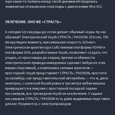
еще каких-то полвека назад такой динамикой гордились
знаменитые итальянские спорткары с двигателями V8 и V12.
УВЛЕЧЕНИЕ. ОНО ЖЕ «СТРАСТЬ»
А сегодня 3,8 секунды до сотни делает обычный седан. Ну как
обычный? Электрический Voyah СТРАСТЬ / PASSION. 510 сил, 730
Нм крутящего момента, максимальная скорость 210 км/ч.
Электрическая архитектура Cобственная платформа VOYAH и
платформа SOA, разработанные Voyah, позволяют создать что
угодно, от кроссовера до седана, причем особенности
электрического привода немедленно сделают любую из этих
машин спортивной, а компоновка силовых агрегатов —
просторной. Voyah представляет СТРАСТЬ / PASSION, простите
за каламбур, как представительский автомобиль — что ж, дело
нехитрое, с колесной базой ровно в три метра любая машина
превращается в лимузин с просторной посадкой задних
пассажиров, все три модели Voyah не исключение. У задних
пассажиров СТРАСТЬ / PASSION есть даже выдвижные подставки
для ног. Разумеется, с электропроводом.