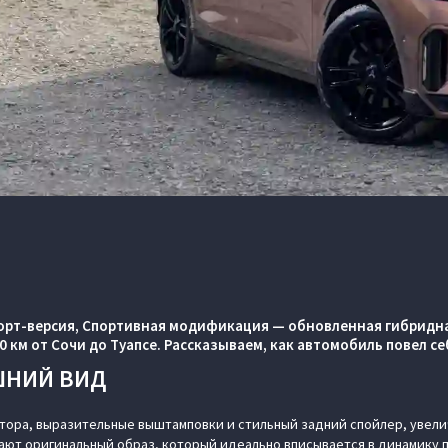
порт-версия, Спортивная модификация
— обновленная гибридна
0 км от Сочи до Туапсе. Рассказываем, как автомобиль повел себ
ШНИЙ ВИД
тора, выразительные выштамповки и стильный задний спойлер, увел
дают оригинальный образ, который идеально вписывается в динамику 