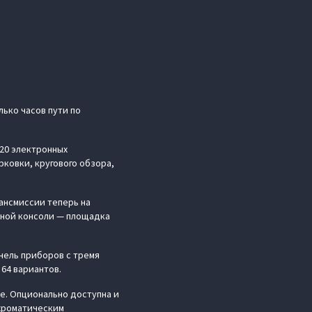
лько часов пути по
 20 электронных
ковки, кругового обзора,
ансмиссии теперь на
ьной консоли — площадка
нель приборов с тремя
 64 вариантов.
е. Опционально доступна и
охроматическим