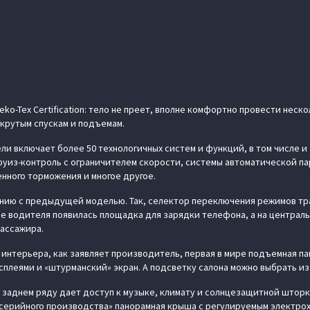
o-Tex Certification: тело не преет, вполне комфортно провести неско
 крутым спускам и подъемам.
ли включает более 50 технологичных систем и функций, в том числе и
руиз-контроль с ограничителем скорости, системы автоматической пар
енного торможения и многое другое.
ению с предыдущей моделью. Так, селектор переключения режимов тр
не водителя появилась площадка для зарядки телефона, а на централ
ассажира.
интерьера, как заявляет производитель, первая в мире подъемная па
сплеями и «штурманский» экран. А подсветку салона можно выбрать из
 заднем ряду дает доступ к музыке, климату и солнцезащитной шторк
 серийного производства» панорамная крыша с регулируемым электр