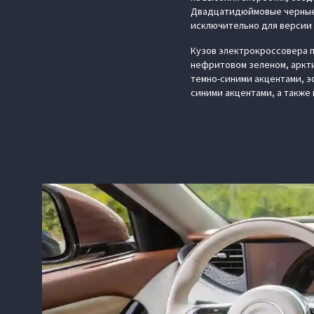
Двадцатидюймовые черные 
исключительно для версии
Кузов электрокроссовера п
нефритовом зеленом, аркти
темно-синими акцентами, э
синими акцентами, а также