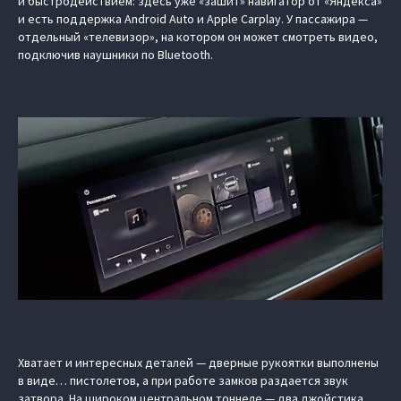
и быстродействием: здесь уже «зашит» навигатор от «Яндекса»
и есть поддержка Android Auto и Apple Carplay. У пассажира —
отдельный «телевизор», на котором он может смотреть видео,
подключив наушники по Bluetooth.
Хватает и интересных деталей — дверные рукоятки выполнены
в виде… пистолетов, а при работе замков раздается звук
затвора. На широком центральном тоннеле — два джойстика,