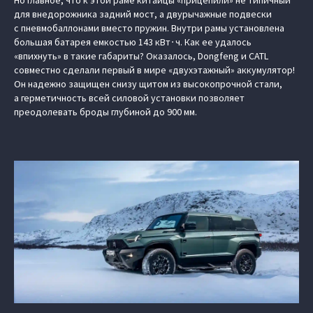
Но главное, что к этой раме китайцы «прицепили» не типичный
для внедорожника задний мост, а двурычажные подвески
с пневмобаллонами вместо пружин. Внутри рамы установлена
большая батарея емкостью 143 кВт∙ч. Как ее удалось
«впихнуть» в такие габариты? Оказалось, Dongfeng и CATL
совместно сделали первый в мире «двухэтажный» аккумулятор!
Он надежно защищен снизу щитом из высокопрочной стали,
а герметичность всей силовой установки позволяет
преодолевать броды глубиной до 900 мм.