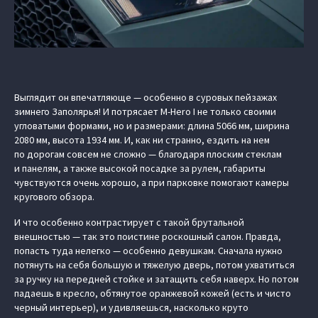
Выглядит он впечатляюще — особенно в суровых пейзажах
зимнего Заполярья! И потрясает M-Hero I не только своими
угловатыми формами, но и размерами: длина 5066 мм, ширина
2080 мм, высота 1934 мм. И, как ни странно, ездить на нем
по дорогам совсем не сложно — благодаря плоским стеклам
и панелям, а также высокой посадке за рулем, габариты
чувствуются очень хорошо, а при парковке помогают камеры
кругового обзора.
И что особенно контрастирует с такой брутальной
внешностью — так это поистине роскошный салон. Правда,
попасть туда нелегко — особенно девушкам. Сначала нужно
потянуть на себя большую и тяжелую дверь, потом ухватиться
за ручку на передней стойке и затащить себя наверх. Но потом
падаешь в кресло, обтянутое оранжевой кожей (есть и чисто
черный интерьер), и удивляешься, насколько круто