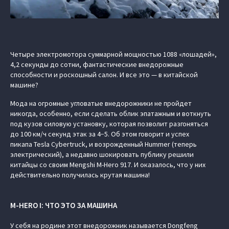
Четыре электромотора суммарной мощностью 1088 «лошадей»,
4,2 секунды до сотни, фантастические внедорожные
способности и роскошный салон. И все это — в китайской
машине?
Мода на огромные угловатые внедорожники не пройдет
никогда, особенно, если сделать облик эпатажным и воткнуть
под кузов силовую установку, которая позволит разгоняться
до 100 км/ч секунд этак за 4−5. Об этом говорит и успех
пикапа Tesla Cybertruck, и возрожденный Hummer (теперь
электрический), а недавно шокировать публику решили
китайцы со своим Mengshi M-Hero 917. И оказалось, что у них
действительно получилась крутая машина!
M-HERO I: ЧТО ЭТО ЗА МАШИНА
У себя на родине этот внедорожник называется Dongfeng