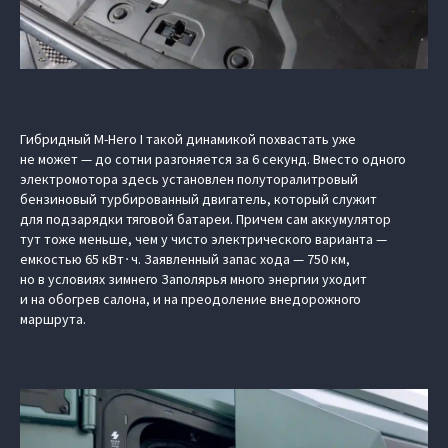
Гибридный M-Hero I такой динамикой похвастать уже
не может — до сотни разгоняется за 6 секунд. Вместо одного
электромотора здесь установлен полуторалитровый
бензиновый турбированный двигатель, который служит
для подзарядки тяговой батареи. Причем сам аккумулятор
тут тоже меньше, чем у чисто электрического варианта —
емкостью 65 кВт∙ч. Заявленный запас хода — 750 км,
но в условиях зимнего Заполярья много энергии уходит
и на обогрев салона, и на преодоление внедорожного
маршрута.