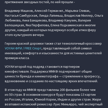
притяжения звездных гостей, по ней прошли -
Владимир Машков, Алексей Герман мл., Марьяна Спивак,
Настасья Самбурская, Линда Лапиньш, Владислав Миллер, Ольга
Любимова, Анна Банщикова, Владимир Канухин, Валерия
Белошицкая, Яна Перфилова, Елена Подкаминская и многие
другие, каждый из которых подчеркнул особую атмосферу
этого культурного вечера.
Героем красной дорожки также стал технологичный кроссовер
VOYAH ФРИ / FREE Спорт
, представляющий собой символ
инноваций, комфорта и изысканности для истинных ценителей
премиум-класса.
VOYAH второй год подряд становится партнером
кинофестиваля. Поддержка ММКФ подчеркивает общие
ценности бренда и кинематографа — стремление к прогрессу,
вдохновению и созданию по-настоящему ярких впечатлений.
В этом году на ММКФ представлены 200 фильмов более чем
из 50 стран. В основном конкурсе будут показаны 13 картин
из России, Италии, Южной Кореи, Индии и других стран. Жюри
возглавил испанский режиссер Луис Миньярро, чей экспертный