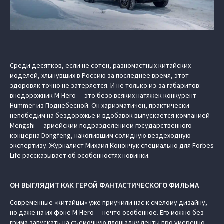
Среди десятков, если не сотен, разномастных китайских
моделей, хлынувших в Россию за последнее время, этот
здоровяк точно не затеряется. И не только из-за габаритов:
внедорожник M-Hero — это безо всяких натяжек конкурент
Hummer из Поднебесной. Он харизматичен, практически
непобедим на бездорожье и вдобавок выпускается компанией
Mengshi — армейским подразделением государственного
концерна Dongfeng, накопившим солидную вездеходную
экспертизу. Журналист Михаил Конончук специально для Forbes
Life рассказывает об особенностях новинки.
ОН ВЫГЛЯДИТ КАК ГЕРОЙ ФАНТАСТИЧЕСКОГО ФИЛЬМА
Современные «китайцы» уже приучили нас к смелому дизайну,
но даже на их фоне M-Hero — нечто особенное. Его можно без
грима запускать на съемочную площадку ленты про умеренно