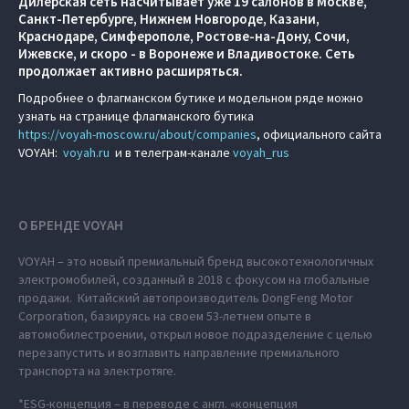
Дилерская сеть насчитывает уже 19 салонов в Москве,
Санкт-Петербурге, Нижнем Новгороде, Казани,
Краснодаре, Симферополе, Ростове-на-Дону, Сочи,
Ижевске, и скоро - в Воронеже и Владивостоке. Сеть
продолжает активно расширяться.
Подробнее о флагманском бутике и модельном ряде можно
узнать на странице флагманского бутика
https://voyah-moscow.ru/about/companies
, официального сайта
VOYAH:
voyah.ru
и в телеграм-канале
voyah_rus
О БРЕНДЕ VOYAH
VOYAH – это новый премиальный бренд высокотехнологичных
электромобилей, созданный в 2018 с фокусом на глобальные
продажи. Китайский автопроизводитель DongFeng Motor
Corporation, базируясь на своем 53-летнем опыте в
автомобилестроении, открыл новое подразделение с целью
перезапустить и возглавить направление премиального
транспорта на электротяге.
*ESG-концепция – в переводе с англ. «концепция