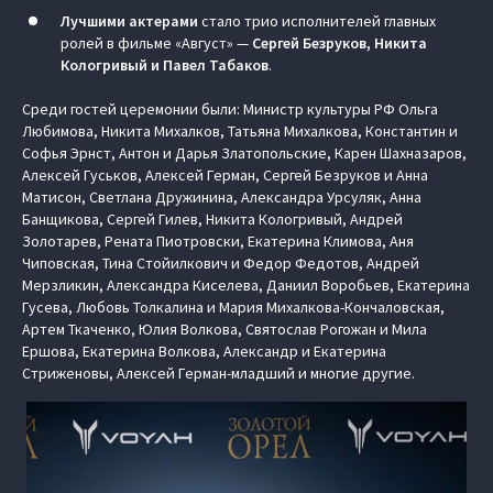
Лучшими актерами
стало трио исполнителей главных
ролей в фильме «Август» —
Сергей Безруков, Никита
Кологривый и Павел Табаков
.
Среди гостей церемонии были: Министр культуры РФ Ольга
Любимова, Никита Михалков, Татьяна Михалкова, Константин и
Софья Эрнст, Антон и Дарья Златопольские, Карен Шахназаров,
Алексей Гуськов, Алексей Герман, Сергей Безруков и Анна
Матисон, Светлана Дружинина, Александра Урсуляк, Анна
Банщикова, Сергей Гилев, Никита Кологривый, Андрей
Золотарев, Рената Пиотровски, Екатерина Климова, Аня
Чиповская, Тина Стойилкович и Федор Федотов, Андрей
Мерзликин, Александра Киселева, Даниил Воробьев, Екатерина
Гусева, Любовь Толкалина и Мария Михалкова-Кончаловская,
Артем Ткаченко, Юлия Волкова, Святослав Рогожан и Мила
Ершова, Екатерина Волкова, Александр и Екатерина
Стриженовы, Алексей Герман-младший и многие другие.