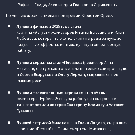
Рафаэль Ёсида, Александр и Екатерина Стриженовы
По мнению жюри национальной премии «Золотой Орел»:
Лучшим фильмом
2025 года стала
картина
«Август»
режиссеров Никиты Высоцкого и Ильи
Лебедева, которая также получила награды за лучшие
визуальные эффекты, монтаж, музыку и операторскую
работу.
Лучшим сериалом
стал
«Плевако»
(режиссер Анна
Матисон), статуэтками отметили не только сам проект, но
и
Сергея Безрукова и Ольгу Лерман
, сыгравших в нем
главные роли.
Лучшим телевизионным сериалом
стал
«Атом»
режиссера Нурбека Эгена, за работу в этом проекте
также отметили актеров Екатерину Климову и Алексея
Гуськова
.
Лучшей актрисой
была названа
Елена Лядова
, сыгравшая
в фильме «Первый на Олимпе» Артема Михалкова,