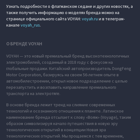
Узнать подробности о флагманском седане и других новостях, а
также получить информацию о моделях бренда можно на
странице официального сайта VOYAH:
voyah.ru
и в телеграм-
канале
voyah_rus
.
О БРЕНДЕ VOYAH
VOYAH — это новый премиальный бренд высокотехнологичных
электромобилей, созданный в 2018 году с фокусом на
глобальные продажи. Китайский автопроизводитель DongFeng
Motor Corporation, базируясь на своем 56-летнем опыте в
автомобилестроении, открыл новое подразделение с целью
перезапустить и возглавить направление премиального
транспорта на электротяге.
В основе бренда лежит тренд на слияние современных
технологий и осознанного отношения к планете. Латинское
наименование бренда отсылает к слову «Вояж» (Voyage), таким
образом символизируя начало путешествия в новую эру
технологических открытий в концепции Новая эра
технологических открытий. Мы прощаемся с тем временем,