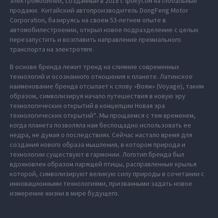
электромобилей, созданный в 2018 с фокусом на глобальные
продажи. Китайский автопроизводитель DongFeng Motor
Corporation, базируясь на своем 53-летнем опыте в
автомобилестроении, открыл новое подразделение с целью
перезапустить и возглавить направление премиального
транспорта на электротяге.
В основе бренда лежит тренд на слияние современных
технологий и осознанного отношения к планете. Латинское
наименование бренда отсылает к слову «Вояж» (Voyage), таким
образом, символизируя начало путешествия в новую эру
технологических открытий в концепции Новая эра
технологических открытий*. Мы прощаемся с тем временем,
когда планета позволяла нам беспощадно использовать ее
недра, не думая о последствиях. Сейчас настало время для
создания нового образа мышления, в котором природа и
технологии существуют в гармонии. Логотип бренда был
вдохновлен образом парящей птицы, расправленные крылья
которой, символизируют великую силу природы в сочетании с
инновационными технологиями, призванными задать новое
измерение жизни в мире будущего.