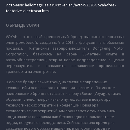
Источник: hellomagrussia.ru/stil-zhizni/avto/52136-voyah-free-
testdrive-electrocar.html
О БРЕНДЕ VOYAH
VOYAH – это новый премиальный бренд высокотехнологичных
электромобилей, созданный в 2018 с фокусом на глобальные
продажи. Китайский автопроизводитель DongFeng Motor
Corporation, базируясь на своем 53-летнем опыте в
автомобилестроении, открыл новое подразделение с целью
перезапустить и возглавить направление премиального
транспорта на электротяге.
В основе бренда лежит тренд на слияние современных
технологий и осознанного отношения к планете. Латинское
наименование бренда отсылает к слову «Вояж» (Voyage), таким
образом, символизируя начало путешествия в новую эру
технологических открытий в концепции Новая эра
технологических открытий*. Мы прощаемся с тем временем,
когда планета позволяла нам беспощадно использовать ее
недра, не думая о последствиях. Сейчас настало время для
создания нового образа мышления, в котором природа и