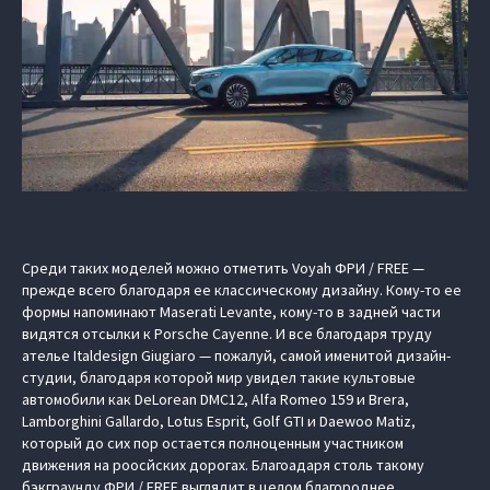
Среди таких моделей можно отметить Voyah ФРИ / FREE —
прежде всего благодаря ее классическому дизайну. Кому-то ее
формы напоминают Maserati Levante, кому-то в задней части
видятся отсылки к Porsche Cayenne. И все благодаря труду
ателье Italdesign Giugiaro — пожалуй, самой именитой дизайн-
студии, благодаря которой мир увидел такие культовые
автомобили как DeLorean DMC12, Alfa Romeo 159 и Brera,
Lamborghini Gallardo, Lotus Esprit, Golf GTI и Daewoo Matiz,
который до сих пор остается полноценным участником
движения на роосйских дорогах. Благоадаря столь такому
бэкграунду ФРИ / FREE выглядит в целом благороднее