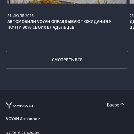
31
ИЮЛЯ
2026
28
АВТОМОБИЛИ VOYAH ОПРАВДЫВАЮТ ОЖИДАНИЯ У
Д
ПОЧТИ 90% СВОИХ ВЛАДЕЛЬЦЕВ
Ц
СМОТРЕТЬ ВСЕ
Вверх
VOYAH Автополе
+7 (812) 210-48-80