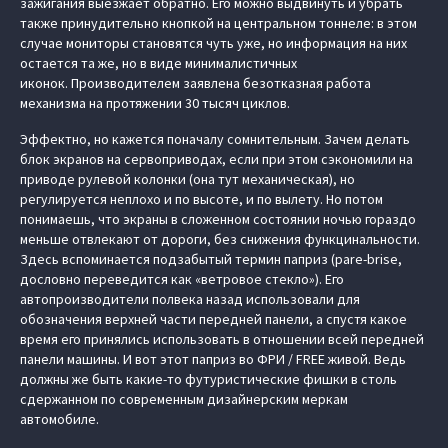
зажигания выезжает обратно. Его можно выдвинуть и убрать
также принудительно кнопкой на центральном тоннеле: в этом
случае мониторы становятся чуть уже, но информация на них
остается та же, но в виде минималистичных
иконок. Производителем заявлена безотказная работа
механизма на протяжении 30 тысяч циклов.
Эффектно, но кажется поначалу сомнительным. Зачем делать
блок экранов на сервоприводах, если при этом сэкономили на
приводе рулевой колонки (она тут механическая), но
регулируется неплохо и по высоте, и по вылету. Но потом
понимаешь, что экраны в сложенном состоянии ночью гораздо
меньше отвлекают от дороги, без снижения функцинальности.
Здесь вспоминается подзабытый термин паприз (pare-brise,
дословно переведится как «ветровое стекло»). Его
автопроизводители полвека назад использовали для
обозначения верхней части передней панели, а спустя какое
время его принялись использовать в отношении всей передней
панели машины. И вот этот паприз во ФРИ / FREE живой. Ведь
должны же быть какие-то футуристические фишки в столь
сдержанном по современным дизайнерским меркам
автомобиле.