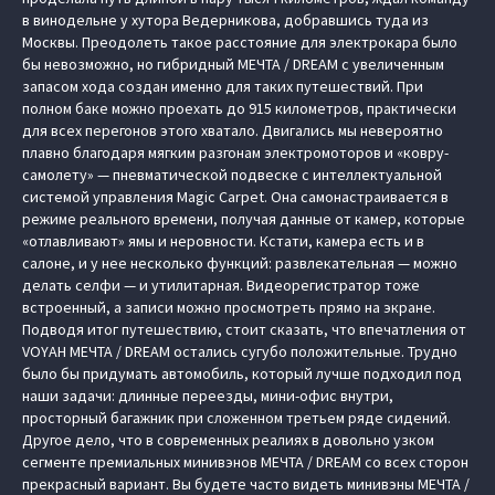
в винодельне у хутора Ведерникова, добравшись туда из
Москвы. Преодолеть такое расстояние для электрокара было
бы невозможно, но гибридный МЕЧТА / DREAM с увеличенным
запасом хода создан именно для таких путешествий. При
полном баке можно проехать до 915 километров, практически
для всех перегонов этого хватало. Двигались мы невероятно
плавно благодаря мягким разгонам электромоторов и «ковру-
самолету» — пневматической подвеске с интеллектуальной
системой управления Magic Carpet. Она самонастраивается в
режиме реального времени, получая данные от камер, которые
«отлавливают» ямы и неровности. Кстати, камера есть и в
салоне, и у нее несколько функций: развлекательная — можно
делать селфи — и утилитарная. Видеорегистратор тоже
встроенный, а записи можно просмотреть прямо на экране.
Подводя итог путешествию, стоит сказать, что впечатления от
VOYAH МЕЧТА / DREAM остались сугубо положительные. Трудно
было бы придумать автомобиль, который лучше подходил под
наши задачи: длинные переезды, мини-офис внутри,
просторный багажник при сложенном третьем ряде сидений.
Другое дело, что в современных реалиях в довольно узком
сегменте премиальных минивэнов МЕЧТА / DREAM со всех сторон
прекрасный вариант. Вы будете часто видеть минивэны МЕЧТА /