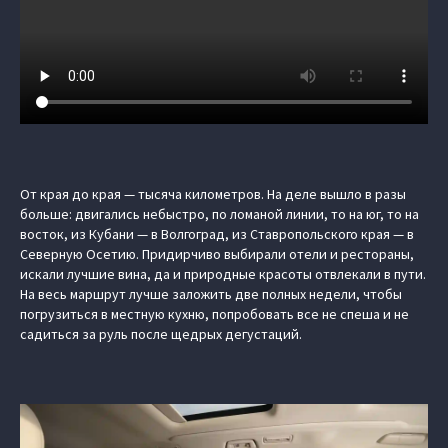
От края до края — тысяча километров. На деле вышло в разы
больше: двигались небыстро, по ломаной линии, то на юг, то на
восток, из Кубани — в Волгоград, из Ставропольского края — в
Северную Осетию. Придирчиво выбирали отели и рестораны,
искали лучшие вина, да и природные красоты отвлекали в пути.
На весь маршрут лучше заложить две полных недели, чтобы
погрузиться в местную кухню, попробовать все не спеша и не
садиться за руль после щедрых дегустаций.