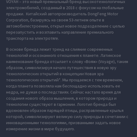
VOYAH – это новый премиальный бренд высокотехнологичных
электромобилей, созданный в 2018 с фокусом на глобальные
продажи. Китайский автопроизводитель DongFeng Motor
Corporation, базируясь на своем 53-летнем опыте в
автомобилестроении, открыл новое подразделение с целью
перезапустить и возглавить направление премиального
транспорта на электротяге.
В основе бренда лежит тренд на слияние современных
технологий и осознанного отношения к планете. Латинское
наименование бренда отсылает к слову «Вояж» (Voyage), таким
образом, символизируя начало путешествия в новую эру
технологических открытий в концепции Новая эра
технологических открытий*. Мы прощаемся с тем временем,
когда планета позволяла нам беспощадно использовать ее
недра, не думая о последствиях. Сейчас настало время для
создания нового образа мышления, в котором природа и
технологии существуют в гармонии. Логотип бренда был
вдохновлен образом парящей птицы, расправленные крылья
которой, символизируют великую силу природы в сочетании с
инновационными технологиями, призванными задать новое
измерение жизни в мире будущего.