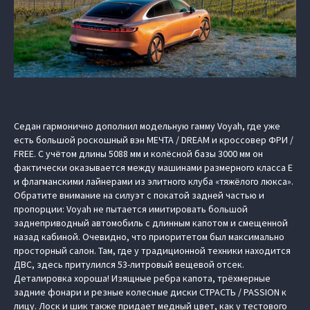
Седан гармонично дополнил модельную гамму Voyah, где уже
есть большой роскошный вэн МЕЧТА / DREAM и кроссовер ФРИ /
FREE. С учётом длины 5088 мм и колёсной базы 3000 мм он
фактически оказывается между машинами размерного класса E
и флагманскими лайнерами из элитного клуба «тяжёлого люкса».
Обратите внимание на силуэт с покатой задней частью и
пропорции: Voyah не пытается имитировать большой
заднеприводный автомобиль с длинным капотом и смещенной
назад кабиной. Очевидно, что приоритетом был максимально
просторный салон. Там, где у традиционной техники находится
ДВС, здесь притулился 53-литровый вещевой отсек.
Деталировка хороша! Изящные ребра капота, трёхмерные
задние фонари и резные колесные диски СТРАСТЬ / PASSION к
лицу. Лоск и шик также придает медный цвет, как у тестового