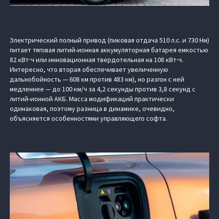
Электрический полный привод (пиковая отдача 510 л.с. и 730 Нм)
питает тяговая литий-ионная аккумуляторная батарея емкостью
82 кВт⋅ч или инновационная твердотельная на 108 кВт⋅ч.
Интересно, что вторая обеспечивает увеличенную
дальнобойность — 608 км против 483 км), но разгон с ней
медленнее — до 100 км/ч за 4,2 секунды против 3,8 секунд с
литий-ионной АКБ. Масса модификаций практически
одинаковая, поэтому разница в динамике, очевидно,
объясняется особенностями управляющего софта.