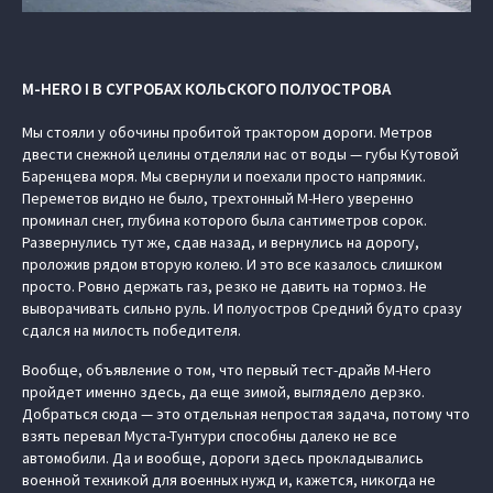
M-HERO I В СУГРОБАХ КОЛЬСКОГО ПОЛУОСТРОВА
Мы стояли у обочины пробитой трактором дороги. Метров
двести снежной целины отделяли нас от воды — губы Кутовой
Баренцева моря. Мы свернули и поехали просто напрямик.
Переметов видно не было, трехтонный M-Hero уверенно
проминал снег, глубина которого была сантиметров сорок.
Развернулись тут же, сдав назад, и вернулись на дорогу,
проложив рядом вторую колею. И это все казалось слишком
просто. Ровно держать газ, резко не давить на тормоз. Не
выворачивать сильно руль. И полуостров Средний будто сразу
сдался на милость победителя.
Вообще, объявление о том, что первый тест-драйв M-Hero
пройдет именно здесь, да еще зимой, выглядело дерзко.
Добраться сюда — это отдельная непростая задача, потому что
взять перевал Муста-Тунтури способны далеко не все
автомобили. Да и вообще, дороги здесь прокладывались
военной техникой для военных нужд и, кажется, никогда не