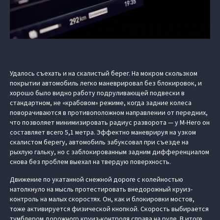
Удалось съехать и на скалистый берег. На мокром скользком
покрытии автомобиль легко маневрировал без блокировок, и
хорошо было видно работу подруливающей подвески в
стандартном, не «крабовом» режиме, когда задние колеса
поворачиваются в противоположном направлении от передних,
что позволяет минимизировать радиус разворота — у M-Hero он
составляет всего 5,1 метра. Эффектно маневрируя на узком
скалистом берегу, автомобиль забуксовал при съезде на
рыхлую гальку, но с заблокированным задним дифференциалом
снова без проблем выехал на твердую поверхность.
Движение по укатанной снежной дороге с колейностью
натолкнуло на мысль протестировать внедорожный круиз-
контроль на малых скоростях. Он, как и блокировки мостов,
тоже активируется физической кнопкой. Скорость выбирается
тумблером дорожного круиз-контроля справа на руле. В итоге