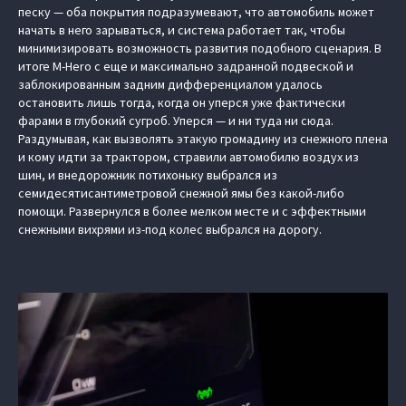
песку — оба покрытия подразумевают, что автомобиль может
начать в него зарываться, и система работает так, чтобы
минимизировать возможность развития подобного сценария. В
итоге M-Hero с еще и максимально задранной подвеской и
заблокированным задним дифференциалом удалось
остановить лишь тогда, когда он уперся уже фактически
фарами в глубокий сугроб. Уперся — и ни туда ни сюда.
Раздумывая, как вызволять этакую громадину из снежного плена
и кому идти за трактором, стравили автомобилю воздух из
шин, и внедорожник потихоньку выбрался из
семидесятисантиметровой снежной ямы без какой-либо
помощи. Развернулся в более мелком месте и с эффектными
снежными вихрями из-под колес выбрался на дорогу.