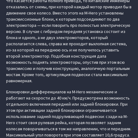
Что касается работы полного привода, то китайские инженеры
отказались от схемы, при которой каждый мотор приводил бы в
движение свое колесо. Вместо этого на M-Hero установлены
трансмиссионные блоки, к которым подсоединяют по два
электромотора — если говорить про полностью электрическую
версию. В случае с гибридом передняя установка состоит из
блока и одного, а не двух электромоторов, который
располагается слева, справа же проходит выхлопная система,
из-за которой на переднюю ось и не получилось уставить
второй электромотор. Подобная конструкция дала
возможность поднять электромоторы, опустив при этом всю
трансмиссию и получив конструкцию, аналогичную портальным
мостам. Кроме того, артикуляция подвески стала максимально
равномерная.
Блокировки дифференциалов на M-Hero механические и
работают на скорости до 40 км/ч. Предусмотрена возможность
отдельного включения передней или задней блокировки. При
этом при активации задней блокировки ограничивается
использование задней подруливающей подвески: сзади на M-
Hero стоит своя рулевая рейка, которая позволяет задним
колесам поворачиваться в том же направлении, что и передним.
Максимальный угол поворота при этом составляет 10,6 градуса.