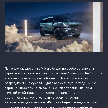
Поначалу казалось, что M-Hero будет не особо органичен в
суровых и аскетичных условиях русского Заполярья. Но батареи
что электрического, что гибридного M-Hero полностью
разрядить мы не сумели — далеко зимой тут не уедешь. А с
зарядкой проблем не было. Так же как с теплым жильем и
вкусной едой. Полуостров Средний зимой — удел
состоятельных туристов, для которых тут открыт
четырехзвездный глэмпинг «Китовый берег», предлагающий
проживание в купольных шатрах с дизайнерской мебелью,