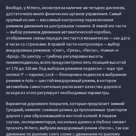
Вообще, у M-Hero, несмотря на наличие аж четырех дисплеев,
достаточного много физических органов управления. Самый
крупный из них — массивный контроллер переключения
режимов движения на центральном тоннеле. В левой его части
— выбор режимов движения автоматической коробки,
отображение смены передач листается механически — как дата
в часах со стрелками. В правой части контроллера — выбор
внедорожных режимов: «Снег», «Грязь», «Песок», «Камни» и
«Брод». По центру — тумблер регулировки высоты
пневмоподвески, всего предусмотрено пять позиций высотой
от 176 до 326 мм. Под выбором режимов подвески — еще три
кнопки: P — паркинг, Lock — блокировка подвески в выбранном
режиме и Auto — шестой внедорожный режим, в котором
автомобиль самостоятельно распознает качество дороги и
исходя из этого регулирует необходимые параметры.
Вариантов дорожного покрытия, которые предлагает зимний
Средний, немного: снежная целина да проложенные трактором
дороги с уже образовавшейся жесткой колеей. В первом
случае, экспериментируя, насколько далеко и глубоко сможет
проехать M-Hero, выбрали внедорожный режим «Песок», так как
движение по рыхлому снегу схоже с движением по рыхлому