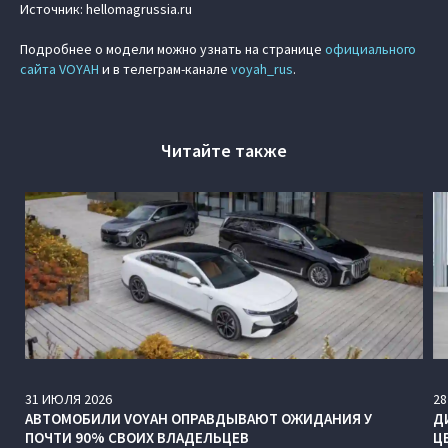
Источник: hellomagrussia.ru
Подробнее о модели можно узнать на странице
официального
сайта VOYAH
и в телеграм-канале
voyah_rus
.
Читайте также
31
ИЮЛЯ
2026
28
АВТОМОБИЛИ VOYAH ОПРАВДЫВАЮТ ОЖИДАНИЯ У
Д
ПОЧТИ 90% СВОИХ ВЛАДЕЛЬЦЕВ
Ц