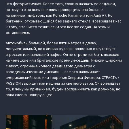
что футуристичная. Более того, сложно назвать ее седаном,
потому что по всем внешним пропорциям она больше
напоминает лифтбек, как Porsche Panamera или Audi A7. Но
багажник, открывающийся без заднего стекла, возвращает нас
к тому, что чисто технически это все же седан. На этом и
остановимся.
Автомобиль большой, более пяти метров в длину,
монументальный, но в линиях кузова полностью отсутствует
агрессия или излишний пафос. Он не стремится быть похожим
на немецкие или британские премиум-седаны. Низкий широкий
силуэт, огромные колеса двадцатого диаметра с
аэродинамическими дисками — все это напоминает
американский Lucid или творения Хенрика Фискера. СТРАСТЬ /
PASSION выглядит как машина из светлого автра. Он воплощает
то, к чему мы привыкнем, будем воспринимать как должное, но
пока слегка шокирующее.