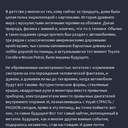
В детстве у многих из тех, кому сейчас за тридцать, дома была
целая полка энциклопедий с картинками. История древнего
мира с мускулистыми античными героями на обложке. Дикая
природа, физика с химией и, конечно, что-то о технике. Обычно
в таких изданиях среди прочего был раздел с автомобилями,
где рядом с классическими американскими дорожными
крейсерами, чьи салоны напоминали бархатные диваны из
лобби дорогой гостиницы, и актуальными на тот момент Toyota
Corolla и Nissan Patrol, были машины будущего.
Не обремененные насмотренностью читатели с изумлением
смотрели на эти порождения человеческой фантазии, и
думали, а доживем ли мы до тех времен, когда автомобили
будут вот такими. Футуристические формы, стеклянные
крыши, квадратные рули и мониторы вместо привычных
приборов, электродвигатели вместо привычных двигателей
внутреннего сгорания. И, познакомившись с Voyah СТРАСТЬ /
PASSION сегодня, прямо в эту пятницу, вы точно поймете: вот
оно, то самое будущее! Вот тот самый хайтек, воплощенный в
металле. Будущее, как и многие другие важные события,
подкралось незаметно, став настоящим. И даже почти