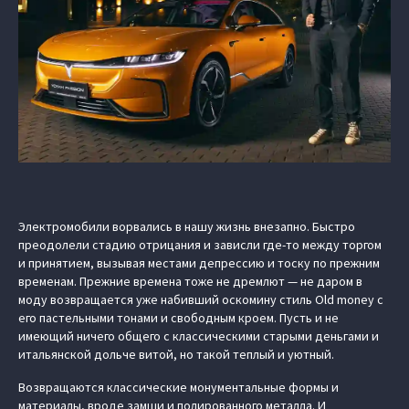
Электромобили ворвались в нашу жизнь внезапно. Быстро
преодолели стадию отрицания и зависли где-то между торгом
и принятием, вызывая местами депрессию и тоску по прежним
временам. Прежние времена тоже не дремлют — не даром в
моду возвращается уже набивший оскомину стиль Old money с
его пастельными тонами и свободным кроем. Пусть и не
имеющий ничего общего с классическими старыми деньгами и
итальянской дольче витой, но такой теплый и уютный.
Возвращаются классические монументальные формы и
материалы, вроде замши и полированного металла. И