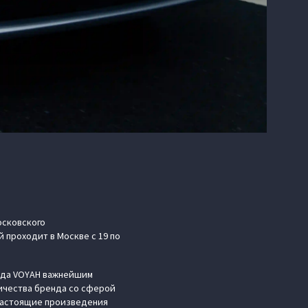
осковского
 проходит в Москве с 19 по
енда VOYAH важнейшим
ичества бренда со сферой
 настоящие произведения