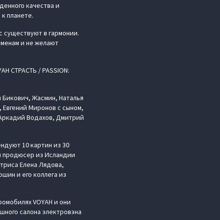
денного качества и
к планете.
с существуют в гармонии.
менам и не желают
H СТРАСТЬ / PASSION:
 Бикович, Жасмин, Наталья
, Евгений Миронов с сыном,
 Аркадий Водахов, Дмитрий
ендуют 10 картин из 30
и продюсер из Исландии
триса Елена Лядова,
шин и его коллега из
ромобилях VOYAH и они
шного салона электровэна