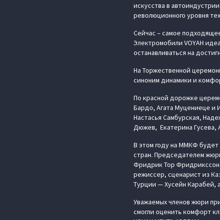
искусства в автоиндустрии
революционного уровня тех
Сейчас – самое подходящее
Электромобили VOYAH идеал
останавливаться на достигн
На Торжественной церемон
синоним динамики и комфор
По красной дорожке церемо
Бардо, Агата Муцениеце и И
Настасья Самбурская, Наде
Дюжев, Екатерина Гусева, 
В этом году на ММКФ будет 
стран. Председателем жюр
Фридрик Тор Фридрикссон. 
режиссер, сценарист из Ка
Турции — Хусейн Карабей, 
Уважаемых членов жюри при
смогли оценить комфорт кл