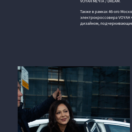
VOYAH МЕЧТА / DREAM.
Также в рамках 46-ого Мос
электрокроссовера VOYAH Ф
дизайном, подчеркивающим