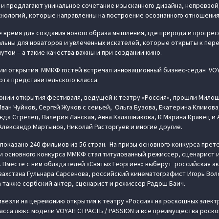
 и предлагают уникальное сочетание изысканного дизайна, непревзой
нологий, которые направленны на построение осознанного отношения 
 время для создания нового образа мышления, где природа и прогрес
ьны для новаторов и увлеченных искателей, которые открыты к пере
утом – а такие качества важны и при создании кино.
ии открытия ММКФ гостей встречал инновационный бизнес-седан VOYA
та представительского класса.
нии открытия фестиваля, ведущей к театру «Россия», прошли Милош
ван Чуйков, Сергей Жуков с семьей, Ольга Бузова, Екатерина Климова
жда Стрелец, Валерия Ланская, Анна Калашникова, К Марина Кравец и
Александр Мартынов, Николай Расторгуев и многие другие.
показано 240 фильмов из 56 стран. На призы основного конкурса прет
и основного конкурса ММКФ стал титулованный режиссер, сценарист 
Вместе с ним обладателей «Святых Георгиев» выберут российская ак
захстана Гульнара Сарсенова, российский кинематографист Игорь Воло
а также сербский актер, сценарист и режиссер Радош Баич.
везли на церемонию открытия к театру «Россия» на роскошных элект
асса люкс модели VOYAH СТРАСТЬ / PASSION и все преимущества роско